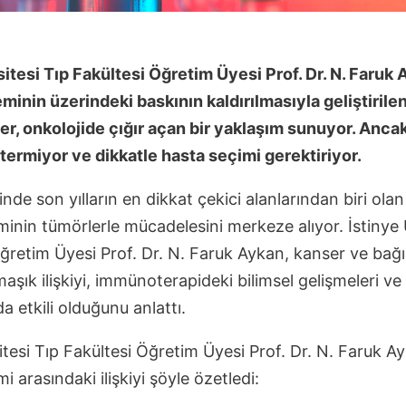
sitesi Tıp Fakültesi Öğretim Üyesi Prof. Dr. N. Faruk 
eminin üzerindeki baskının kaldırılmasıyla geliştirile
r, onkolojide çığır açan bir yaklaşım sunuyor. Anca
stermiyor ve dikkatle hasta seçimi gerektiriyor.
nde son yılların en dikkat çekici alanlarından biri ol
eminin tümörlerle mücadelesini merkeze alıyor. İstinye 
ğretim Üyesi Prof. Dr. N. Faruk Aykan, kanser ve bağış
aşık ilişkiyi, immünoterapideki bilimsel gelişmeleri ve
a etkili olduğunu anlattı.
itesi Tıp Fakültesi Öğretim Üyesi Prof. Dr. N. Faruk A
mi arasındaki ilişkiyi şöyle özetledi: