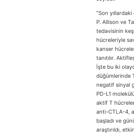
“Son yıllardak
P. Allison ve 
tedavisinin ke
hücreleriyle sa
kanser hücreler
tanıtılır. Akti
İşte bu iki ola
düğümlerinde T
negatif sinyal
PD-L1 molekülü
aktif T hücreler
anti-CTLA-4, a
başladı ve gün
araştırıldı, et