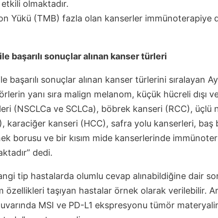
tkili olmaktadır.
 Yükü (TMB) fazla olan kanserler immünoterapiye da
e başarılı sonuçlar alınan kanser türleri
e başarılı sonuçlar alınan kanser türlerini sıralayan A
örlerin yanı sıra malign melanom, küçük hücreli dışı v
leri (NSCLCa ve SCLCa), böbrek kanseri (RCC), üçlü
, karaciğer kanseri (HCC), safra yolu kanserleri, baş
ek borusu ve bir kısım mide kanserlerinde immünoterap
ktadır” dedi.
gi tip hastalarda olumlu cevap alınabildiğine dair so
 özellikleri taşıyan hastalar örnek olarak verilebilir. A
atuvarında MSI ve PD-L1 ekspresyonu tümör materyali