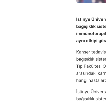
İstinye Üniver
bağışıklık sist
immünoterapile
aynı etkiyi gö
Kanser tedavisi
bağışıklık sist
Tıp Fakültesi Ö
arasındaki karm
hangi hastalard
İstinye Ünivers
bağışıklık siste