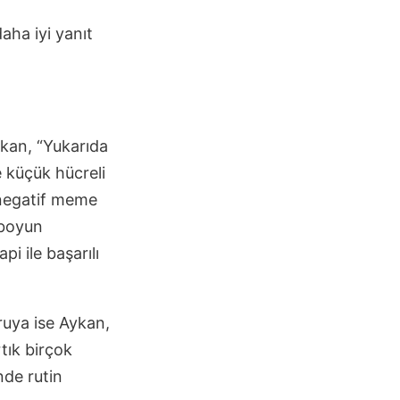
ha iyi yanıt
ykan, “Yukarıda
e küçük hücreli
 negatif meme
 boyun
i ile başarılı
ruya ise Aykan,
rtık birçok
nde rutin