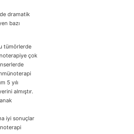
rde dramatik
eyen bazı
u tümörlerde
münoterapiye çok
anserlerde
immünoterapi
m 5 yılı
rini almıştır.
lanak
a iyi sonuçlar
noterapi