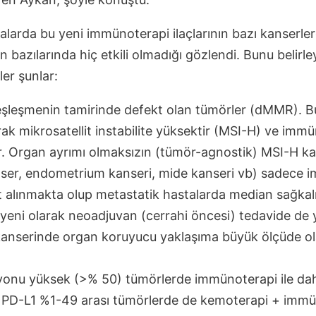
malarda bu yeni immünoterapi ilaçlarının bazı kanserle
en bazılarında hiç etkili olmadığı gözlendi. Bunu belirl
ler şunlar:
eşleşmenin tamirinde defekt olan tümörler (dMMR). B
arak mikrosatellit instabilite yüksektir (MSI-H) ve im
ler. Organ ayrımı olmaksızın (tümör-agnostik) MSI-H k
nser, endometrium kanseri, mide kanseri vb) sadece 
t alınmakta olup metastatik hastalarda median sağkalı
yeni olarak neoadjuvan (cerrahi öncesi) tedavide de ye
kanserinde organ koruyucu yaklaşıma büyük ölçüde o
onu yüksek (>% 50) tümörlerde immünoterapi ile dah
 PD-L1 %1-49 arası tümörlerde de kemoterapi + immü