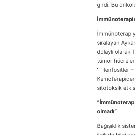
girdi. Bu onkolo
İmmünoterapini
İmmünoterapiyi 
sıralayan Ayka
dolaylı olarak T
tümör hücreleri
‘T-lenfositler 
Kemoterapiden f
sitotoksik etkis
“İmmünoterapi i
olmadı”
Bağışıklık siste
ilgili de bilgi 