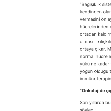
“Bağışıklık si
kendinden olan
vermesini önle
hücrelerinden 
ortadan kaldırm
olması ile iliş
ortaya çıkar. M
normal hücrele
yükü ne kadar 
yoğun olduğu tü
immünoterapinin
“Onkolojide çı
Son yıllarda bu
söyledi: