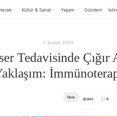
elecek
Kültür & Sanat
Yaşam
Gündem
İsti
2 Şubat 2026
er Tedavisinde Çığır
aklaşım: İmmünotera
Dinle
840
0