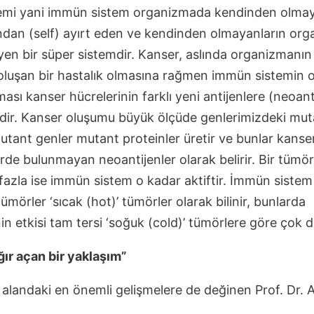
stemi yani immün sistem organizmada kendinden olmay
dan (self) ayırt eden ve kendinden olmayanların or
yen bir süper sistemdir. Kanser, aslında organizmanın
oluşan bir hastalık olmasına rağmen immün sistemin 
ası kanser hücrelerinin farklı yeni antijenlere (neoant
kilidir. Kanser oluşumu büyük ölçüde genlerimizdeki mu
utant genler mutant proteinler üretir ve bunlar kanse
rde bulunmayan neoantijenler olarak belirir. Bir tümör
fazla ise immün sistem o kadar aktiftir. İmmün sistem
mörler ‘sıcak (hot)’ tümörler olarak bilinir, bunlarda
 etkisi tam tersi ‘soğuk (cold)’ tümörlere göre çok da
ğır açan bir yaklaşım”
 alandaki en önemli gelişmelere de değinen Prof. Dr. A