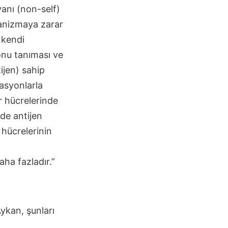
anı (non-self)
ganizmaya zarar
 kendi
onu tanıması ve
ijen) sahip
tasyonlarla
r hücrelerinde
de antijen
 hücrelerinin
ha fazladır.”
ykan, şunları