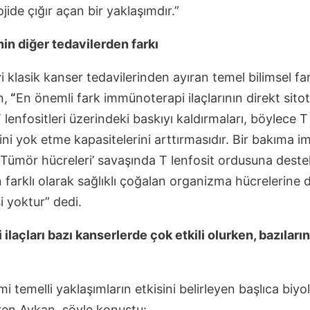
jide çığır açan bir yaklaşımdır.”
n diğer tedavilerden farkı
klasik kanser tedavilerinden ayıran temel bilimsel far
n,
“
En önemli fark immünoterapi ilaçlarının direkt sito
 lenfositleri üzerindeki baskıyı kaldırmaları, böylece T 
ni yok etme kapasitelerini arttırmasıdır. Bir bakıma 
– Tümör hücreleri’ savaşında T lenfosit ordusuna deste
arklı olarak sağlıklı çoğalan organizma hücrelerine d
i yoktur” dedi.
laçları bazı kanserlerde çok etkili olurken, bazıların
mi temelli yaklaşımların etkisini belirleyen başlıca biyol
veren Aykan, şöyle konuştu: