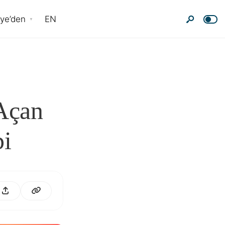
nye’den
EN
 Açan
pi