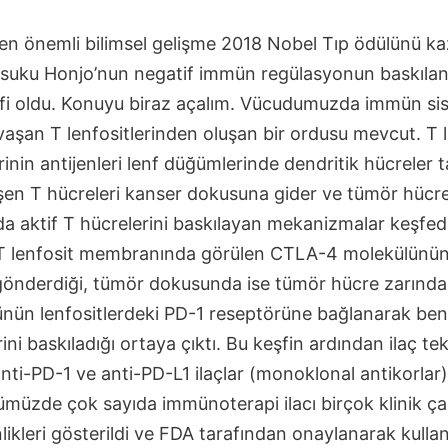
i en önemli bilimsel gelişme 2018 Nobel Tıp ödülünü 
Tasuku Honjo’nun negatif immün regülasyonun baskıla
şfi oldu. Konuyu biraz açalım. Vücudumuzda immün si
vaşan T lenfositlerinden oluşan bir ordusu mevcut. T l
inin antijenleri lenf düğümlerinde dendritik hücreler 
fleşen T hücreleri kanser dokusuna gider ve tümör hücrel
yda aktif T hücrelerini baskılayan mekanizmalar keşfedi
 lenfosit membranında görülen CTLA-4 molekülünün a
 gönderdiği, tümör dokusunda ise tümör hücre zarında
nün lenfositlerdeki PD-1 reseptörüne bağlanarak ben
ini baskıladığı ortaya çıktı. Bu keşfin ardından ilaç tek
nti-PD-1 ve anti-PD-L1 ilaçlar (monoklonal antikorlar)
ümüzde çok sayıda immünoterapi ilacı birçok klinik ç
kinlikleri gösterildi ve FDA tarafından onaylanarak kulla