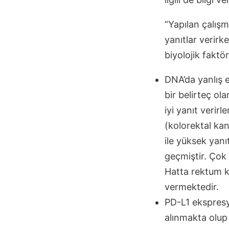
“Yapılan çalış
yanıtlar verirk
biyolojik faktör
DNA’da yanlış 
bir belirteç ol
iyi yanıt verir
(kolorektal ka
ile yüksek yanı
geçmiştir. Çok 
Hatta rektum 
vermektedir.
PD-L1 ekspresy
alınmakta olup