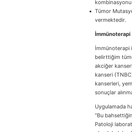
kombinasyonu e
Tümor Mutasyon
vermektedir.
İmmünoterapi il
İmmünoterapi il
belirttiğim tüm
akciğer kanser
kanseri (TNBC)
kanserleri, yem
sonuçlar alınma
Uygulamada han
“Bu bahsettiğim
Patoloji labor