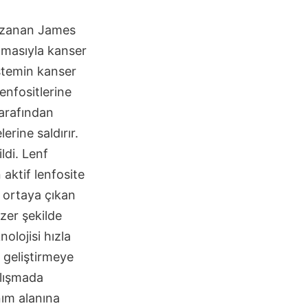
kazanan James
nmasıyla kanser
stemin kanser
enfositlerine
tarafından
erine saldırır.
ldi. Lenf
ktif lenfosite
 ortaya çıkan
zer şekilde
nolojisi hızla
 geliştirmeye
alışmada
nım alanına