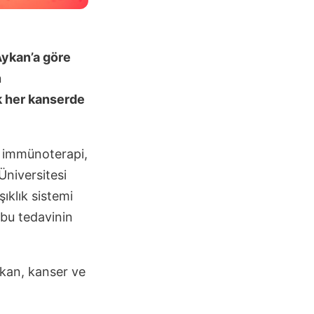
Aykan’a göre
n
k her kanserde
an immünoterapi,
Üniversitesi
ıklık sistemi
 bu tedavinin
ykan, kanser ve