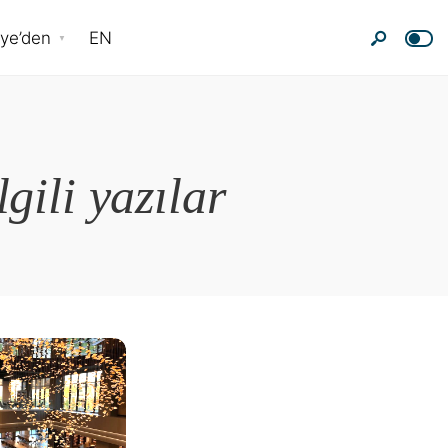
nye’den
EN
lgili yazılar